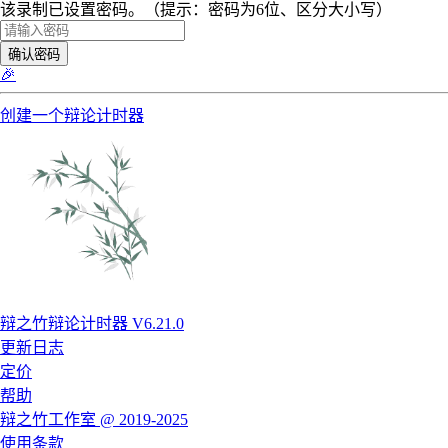
该录制已设置密码。（提示：密码为6位、区分大小写）
确认密码
🎉
创建一个辩论计时器
辩之竹辩论计时器 V6.21.0
更新日志
定价
帮助
辩之竹工作室 @ 2019-2025
使用条款