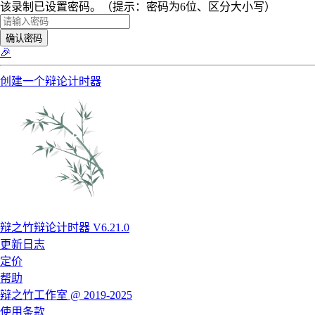
该录制已设置密码。（提示：密码为6位、区分大小写）
确认密码
🎉
创建一个辩论计时器
辩之竹辩论计时器 V6.21.0
更新日志
定价
帮助
辩之竹工作室 @ 2019-2025
使用条款