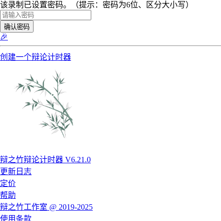
该录制已设置密码。（提示：密码为6位、区分大小写）
确认密码
🎉
创建一个辩论计时器
辩之竹辩论计时器 V6.21.0
更新日志
定价
帮助
辩之竹工作室 @ 2019-2025
使用条款