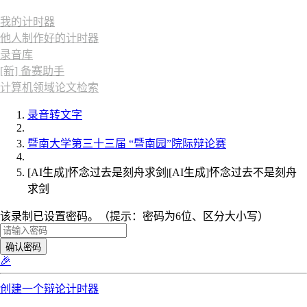
我的计时器
他人制作好的计时器
录音库
[新] 备赛助手
计算机领域论文检索
录音转文字
暨南大学第三十三届 “暨南园”院际辩论赛
[AI生成]怀念过去是刻舟求剑|[AI生成]怀念过去不是刻舟
求剑
该录制已设置密码。（提示：密码为6位、区分大小写）
确认密码
🎉
创建一个辩论计时器