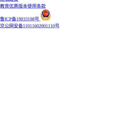
教育优惠版本使用条款
鲁ICP备19033198号
京公网安备11011602001110号