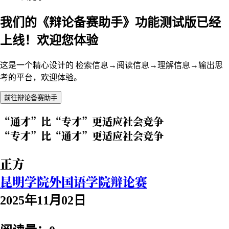
我们的《辩论备赛助手》功能测试版已经
上线！欢迎您体验
这是一个精心设计的 检索信息→阅读信息→理解信息→输出思
考的平台，欢迎体验。
前往辩论备赛助手
“通才”比“专才”更适应社会竞争
“专才”比“通才”更适应社会竞争
正方
昆明学院外国语学院辩论赛
2025年11月02日