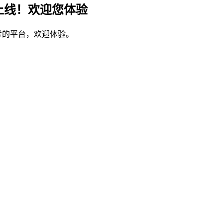
上线！欢迎您体验
考的平台，欢迎体验。