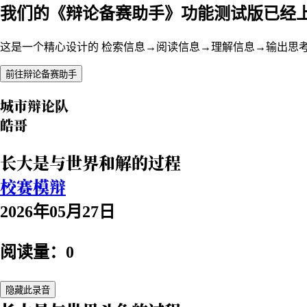
我们的《辩论备赛助手》功能测试版已经
这是一个精心设计的 检索信息→阅读信息→理解信息→输出思
前往辩论备赛助手
城市辩论队
皓哥
长大是与世界和解的过程
校赛模辩
2026年05月27日
阅读量：0
隐藏此录音