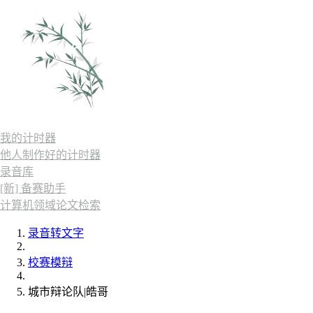
我的计时器
他人制作好的计时器
录音库
[新] 备赛助手
计算机领域论文检索
录音转文字
校赛模辩
城市辩论队|皓哥