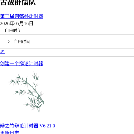
舌战群儒队
第三届鸿懿杯计时器
2026年05月16日
自由时间
自由时间
🎉
创建一个辩论计时器
辩之竹辩论计时器 V6.21.0
更新日志