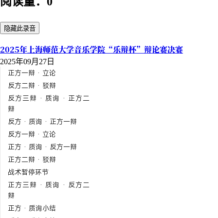
阅读量：0
隐藏此录音
2025年上海师范大学音乐学院“乐辩杯”辩论赛决赛
2025年09月27日
正方一辩 · 立论
反方二辩 · 驳辩
反方三辩 · 质询 · 正方二
辩
反方 · 质询 · 正方一辩
反方一辩 · 立论
正方 · 质询 · 反方一辩
正方二辩 · 驳辩
战术暂停环节
正方三辩 · 质询 · 反方二
辩
正方 · 质询小结