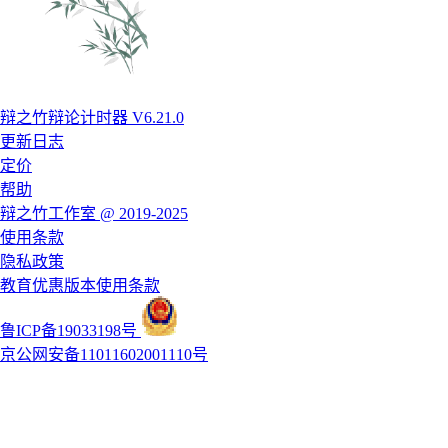
辩之竹辩论计时器 V6.21.0
更新日志
定价
帮助
辩之竹工作室 @ 2019-2025
使用条款
隐私政策
教育优惠版本使用条款
鲁ICP备19033198号
京公网安备11011602001110号