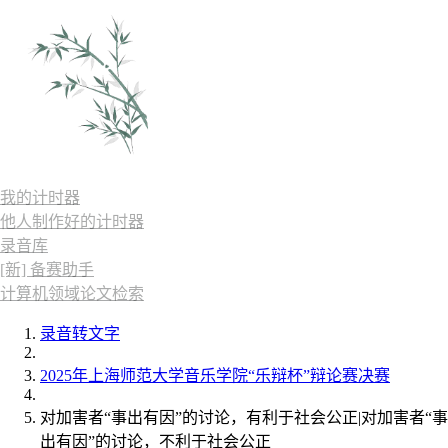
我的计时器
他人制作好的计时器
录音库
[新] 备赛助手
计算机领域论文检索
录音转文字
2025年上海师范大学音乐学院“乐辩杯”辩论赛决赛
对加害者“事出有因”的讨论，有利于社会公正|对加害者“事
出有因”的讨论，不利于社会公正