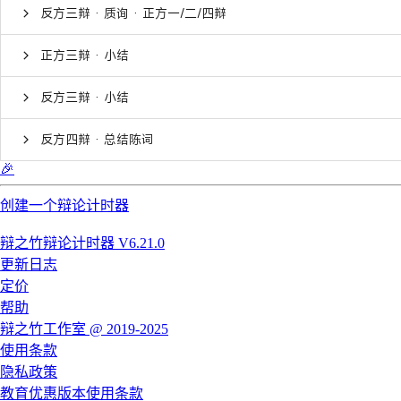
反方三辩 · 质询 · 正方一/二/四辩
正方三辩 · 小结
反方三辩 · 小结
反方四辩 · 总结陈词
🎉
创建一个辩论计时器
辩之竹辩论计时器 V6.21.0
更新日志
定价
帮助
辩之竹工作室 @ 2019-2025
使用条款
隐私政策
教育优惠版本使用条款