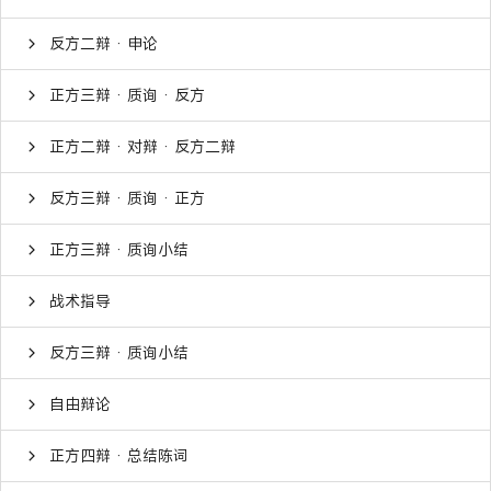
反方二辩 · 申论
正方三辩 · 质询 · 反方
正方二辩 · 对辩 · 反方二辩
反方三辩 · 质询 · 正方
正方三辩 · 质询小结
战术指导
反方三辩 · 质询小结
自由辩论
正方四辩 · 总结陈词