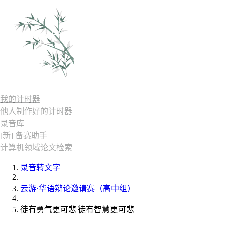
我的计时器
他人制作好的计时器
录音库
[新] 备赛助手
计算机领域论文检索
录音转文字
云游·华语辩论邀请赛（高中组）
徒有勇气更可悲|徒有智慧更可悲