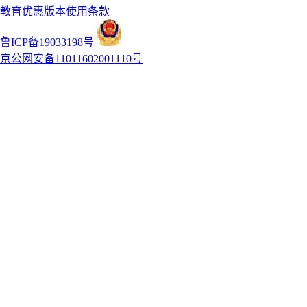
教育优惠版本使用条款
鲁ICP备19033198号
京公网安备11011602001110号