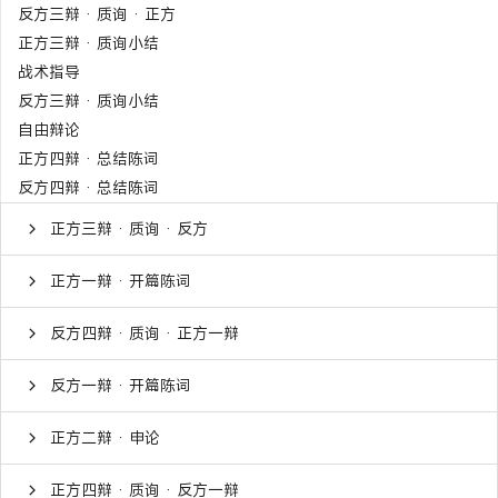
反方三辩 · 质询 · 正方
正方三辩 · 质询小结
战术指导
反方三辩 · 质询小结
自由辩论
正方四辩 · 总结陈词
反方四辩 · 总结陈词
正方三辩 · 质询 · 反方
正方一辩 · 开篇陈词
反方四辩 · 质询 · 正方一辩
反方一辩 · 开篇陈词
正方二辩 · 申论
正方四辩 · 质询 · 反方一辩