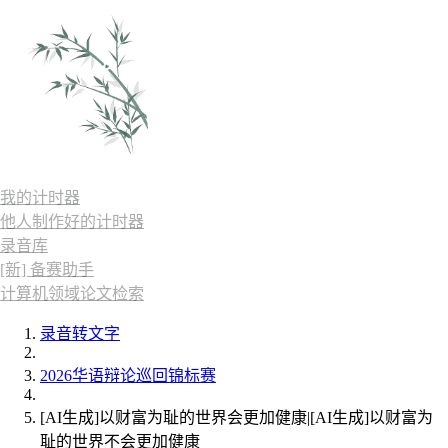
我的计时器
他人制作好的计时器
录音库
[新] 备赛助手
计算机领域论文检索
录音转文字
2026华语辩论巡回锦标赛
[AI生成]以财富为耻的世界会更加健康|[AI生成]以财富为
耻的世界不会更加健康