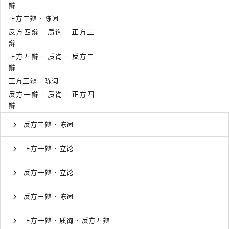
辩
正方二辩 · 陈词
反方四辩 · 质询 · 正方二
辩
正方四辩 · 质询 · 反方二
辩
正方三辩 · 陈词
反方一辩 · 质询 · 正方四
辩
反方二辩 · 陈词
正方一辩 · 立论
反方一辩 · 立论
反方三辩 · 陈词
正方一辩 · 质询 · 反方四辩