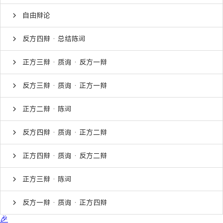
自由辩论
反方四辩 · 总结陈词
正方三辩 · 质询 · 反方一辩
反方三辩 · 质询 · 正方一辩
正方二辩 · 陈词
反方四辩 · 质询 · 正方二辩
正方四辩 · 质询 · 反方二辩
正方三辩 · 陈词
反方一辩 · 质询 · 正方四辩
🎉