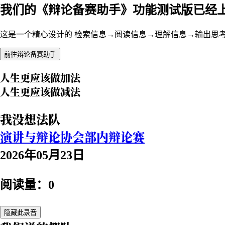
我们的《辩论备赛助手》功能测试版已经
这是一个精心设计的 检索信息→阅读信息→理解信息→输出思
前往辩论备赛助手
人生更应该做加法
人生更应该做减法
我没想法队
演讲与辩论协会部内辩论赛
2026年05月23日
阅读量：0
隐藏此录音