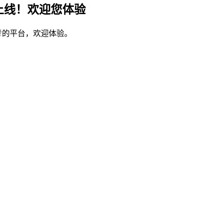
上线！欢迎您体验
考的平台，欢迎体验。