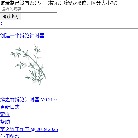
该录制已设置密码。（提示：密码为6位、区分大小写）
确认密码
🎉
创建一个辩论计时器
辩之竹辩论计时器 V6.21.0
更新日志
定价
帮助
辩之竹工作室 @ 2019-2025
使用条款