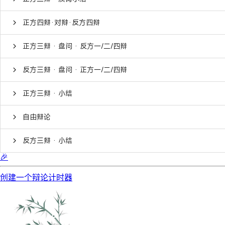
正方四辩·对辩·反方四辩
正方三辩 · 盘问 · 反方一/二/四辩
反方三辩 · 盘问 · 正方一/二/四辩
正方三辩 · 小结
自由辩论
反方三辩 · 小结
🎉
创建一个辩论计时器