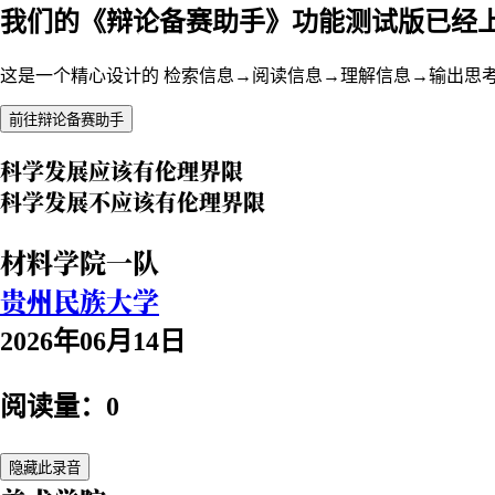
我们的《辩论备赛助手》功能测试版已经
这是一个精心设计的 检索信息→阅读信息→理解信息→输出思
前往辩论备赛助手
科学发展应该有伦理界限
科学发展不应该有伦理界限
材料学院一队
贵州民族大学
2026年06月14日
阅读量：0
隐藏此录音