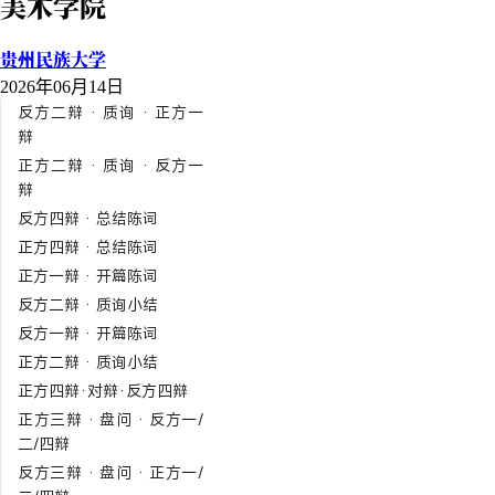
美术学院
贵州民族大学
2026年06月14日
反方二辩 · 质询 · 正方一
辩
正方二辩 · 质询 · 反方一
辩
反方四辩 · 总结陈词
正方四辩 · 总结陈词
正方一辩 · 开篇陈词
反方二辩 · 质询小结
反方一辩 · 开篇陈词
正方二辩 · 质询小结
正方四辩·对辩·反方四辩
正方三辩 · 盘问 · 反方一/
二/四辩
反方三辩 · 盘问 · 正方一/