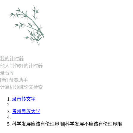
我的计时器
他人制作好的计时器
录音库
[新] 备赛助手
计算机领域论文检索
录音转文字
贵州民族大学
科学发展应该有伦理界限|科学发展不应该有伦理界限