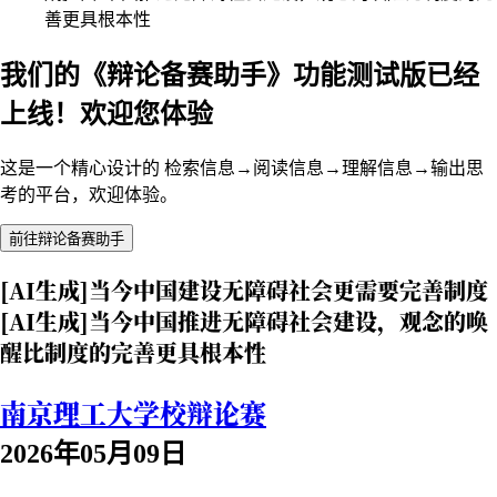
善更具根本性
我们的《辩论备赛助手》功能测试版已经
上线！欢迎您体验
这是一个精心设计的 检索信息→阅读信息→理解信息→输出思
考的平台，欢迎体验。
前往辩论备赛助手
[AI生成]当今中国建设无障碍社会更需要完善制度
[AI生成]当今中国推进无障碍社会建设，观念的唤
醒比制度的完善更具根本性
南京理工大学校辩论赛
2026年05月09日