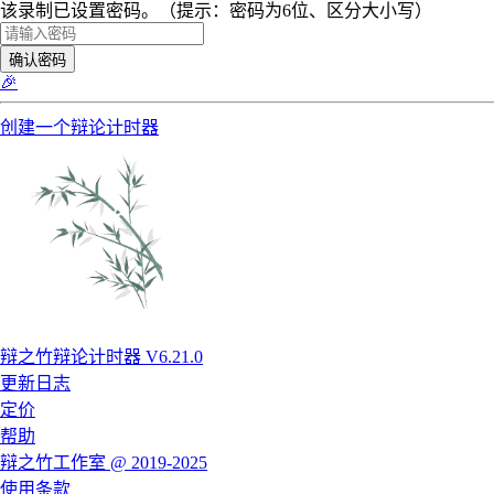
该录制已设置密码。（提示：密码为6位、区分大小写）
确认密码
🎉
创建一个辩论计时器
辩之竹辩论计时器 V6.21.0
更新日志
定价
帮助
辩之竹工作室 @ 2019-2025
使用条款