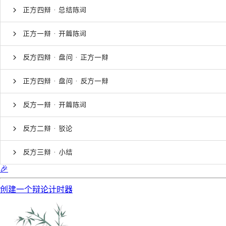
正方四辩 · 总结陈词
正方一辩 · 开篇陈词
反方四辩 · 盘问 · 正方一辩
正方四辩 · 盘问 · 反方一辩
反方一辩 · 开篇陈词
反方二辩 · 驳论
反方三辩 · 小结
🎉
创建一个辩论计时器