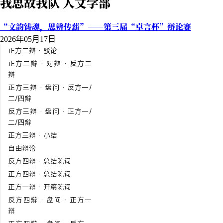
我思故我队 人文学部
“文韵铸魂，思辨传薪”——第三届“卓言杯”辩论赛
2026年05月17日
正方二辩 · 驳论
正方二辩 · 对辩 · 反方二
辩
正方三辩 · 盘问 · 反方一/
二/四辩
反方三辩 · 盘问 · 正方一/
二/四辩
正方三辩 · 小结
自由辩论
反方四辩 · 总结陈词
正方四辩 · 总结陈词
正方一辩 · 开篇陈词
反方四辩 · 盘问 · 正方一
辩