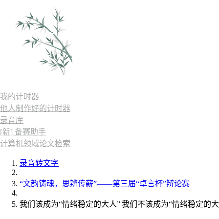
我的计时器
他人制作好的计时器
录音库
[新] 备赛助手
计算机领域论文检索
录音转文字
“文韵铸魂，思辨传薪”——第三届“卓言杯”辩论赛
我们该成为“情绪稳定的大人”|我们不该成为“情绪稳定的大