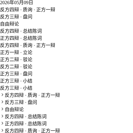
2026年05月09日
反方四辩 · 质询 · 正方一辩
反方三辩 · 盘问
自由辩论
反方四辩 · 总结陈词
正方四辩 · 总结陈词
反方四辩 · 质询 · 正方一辩
正方一辩 · 立论
正方二辩 · 驳论
反方二辩 · 驳论
正方三辩 · 盘问
正方三辩 · 小结
反方三辩 · 小结
反方四辩 · 质询 · 正方一辩
反方三辩 · 盘问
自由辩论
反方四辩 · 总结陈词
正方四辩 · 总结陈词
反方四辩 · 质询 · 正方一辩