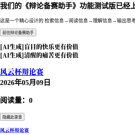
我们的《辩论备赛助手》功能测试版已经
这是一个精心设计的 检索信息→阅读信息→理解信息→输出思
前往辩论备赛助手
[AI生成]盲目的快乐更有价值
[AI生成]清醒的痛苦更有价值
风云杯辩论赛
2026年05月09日
阅读量：0
隐藏此录音
风云杯辩论赛