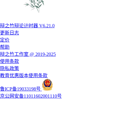
辩之竹辩论计时器 V6.21.0
更新日志
定价
帮助
辩之竹工作室 @ 2019-2025
使用条款
隐私政策
教育优惠版本使用条款
鲁ICP备19033198号
京公网安备11011602001110号