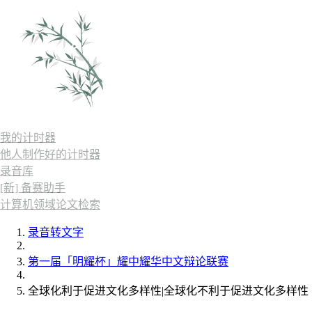
我的计时器
他人制作好的计时器
录音库
[新] 备赛助手
计算机领域论文检索
录音转文字
第一届「明耀杯」耀中耀华中文辩论联赛
全球化利于促进文化多样性|全球化不利于促进文化多样性