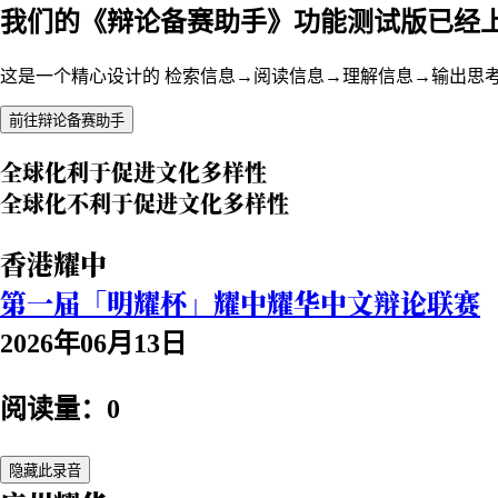
我们的《辩论备赛助手》功能测试版已经
这是一个精心设计的 检索信息→阅读信息→理解信息→输出思
前往辩论备赛助手
全球化利于促进文化多样性
全球化不利于促进文化多样性
香港耀中
第一届「明耀杯」耀中耀华中文辩论联赛
2026年06月13日
阅读量：0
隐藏此录音