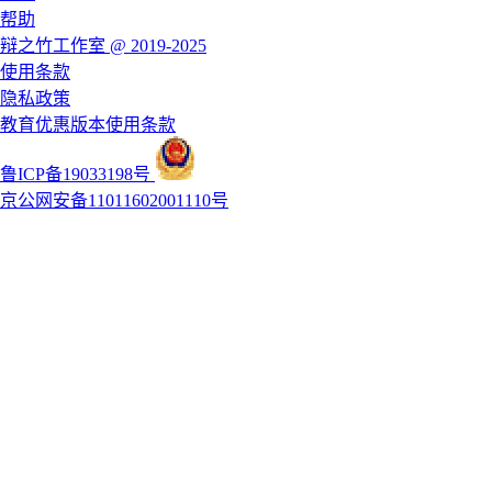
帮助
辩之竹工作室 @ 2019-2025
使用条款
隐私政策
教育优惠版本使用条款
鲁ICP备19033198号
京公网安备11011602001110号