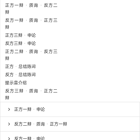
正方一辩 · 质询 · 反方二
辩
反方一辩 · 质询 · 正方三
辩
正方三辩 · 申论
反方三辩 · 申论
正方二辩 · 质询 · 反方三
辩
正方 · 总结陈词
反方 · 总结陈词
提示音介绍
反方三辩 · 质询 · 正方二
辩
正方一辩 · 申论
反方二辩 · 质询 · 正方一辩
反方一辩 · 申论