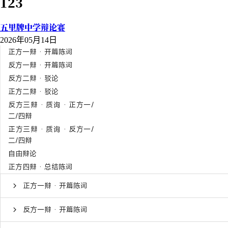
123
五里牌中学辩论赛
2026年05月14日
正方一辩 · 开篇陈词
反方一辩 · 开篇陈词
反方二辩 · 驳论
正方二辩 · 驳论
反方三辩 · 质询 · 正方一/
二/四辩
正方三辩 · 质询 · 反方一/
二/四辩
自由辩论
正方四辩 · 总结陈词
正方一辩 · 开篇陈词
反方一辩 · 开篇陈词