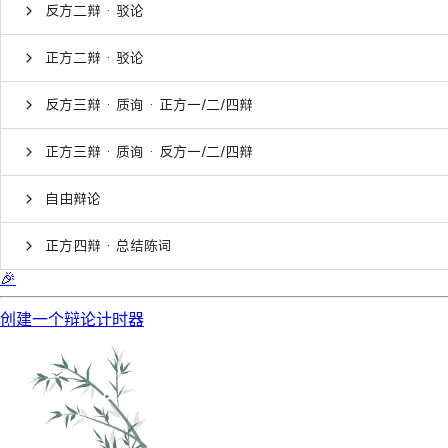
反方二辩 · 驳论
正方二辩 · 驳论
反方三辩 · 质询 · 正方一/二/四辩
正方三辩 · 质询 · 反方一/二/四辩
自由辩论
正方四辩 · 总结陈词
🎉
创建一个辩论计时器