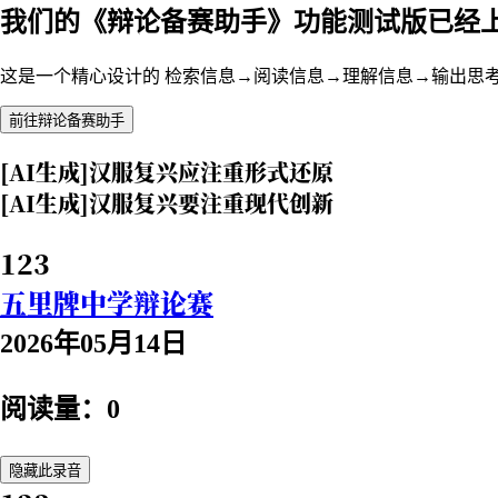
我们的《辩论备赛助手》功能测试版已经
这是一个精心设计的 检索信息→阅读信息→理解信息→输出思
前往辩论备赛助手
[AI生成]汉服复兴应注重形式还原
[AI生成]汉服复兴要注重现代创新
123
五里牌中学辩论赛
2026年05月14日
阅读量：0
隐藏此录音