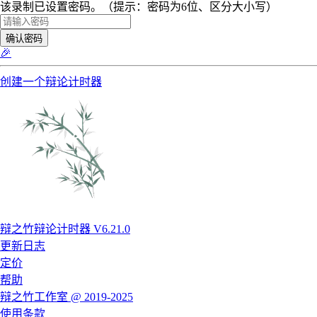
该录制已设置密码。（提示：密码为6位、区分大小写）
确认密码
🎉
创建一个辩论计时器
辩之竹辩论计时器 V6.21.0
更新日志
定价
帮助
辩之竹工作室 @ 2019-2025
使用条款