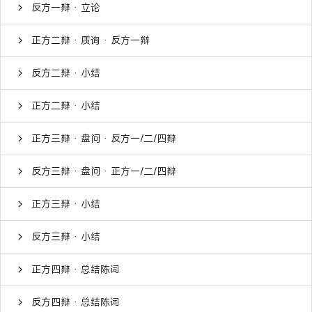
反方一辩 · 立论
正方二辩 · 质询 · 反方一辩
反方二辩 · 小结
正方二辩 · 小结
正方三辩 · 盘问 · 反方一/二/四辩
反方三辩 · 盘问 · 正方一/二/四辩
正方三辩 · 小结
反方三辩 · 小结
正方四辩 · 总结陈词
反方四辩 · 总结陈词