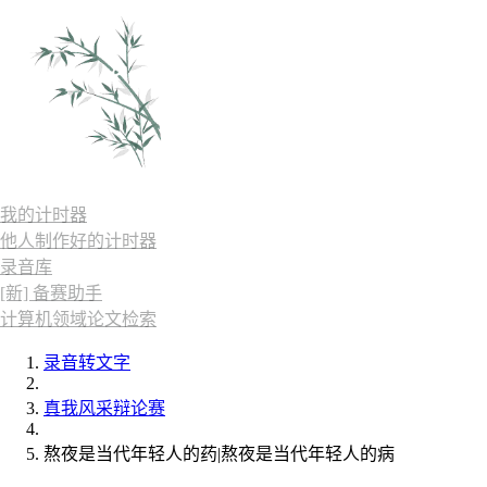
我的计时器
他人制作好的计时器
录音库
[新] 备赛助手
计算机领域论文检索
录音转文字
真我风采辩论赛
熬夜是当代年轻人的药|熬夜是当代年轻人的病