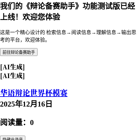
我们的《辩论备赛助手》功能测试版已经
上线！欢迎您体验
这是一个精心设计的 检索信息→阅读信息→理解信息→输出思
考的平台，欢迎体验。
前往辩论备赛助手
[AI生成]
[AI生成]
华语辩论世界杯模赛
2025年12月16日
阅读量：0
隐藏此录音