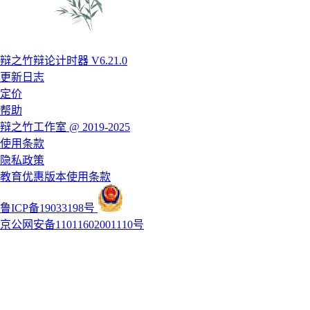
辩之竹辩论计时器 V6.21.0
更新日志
定价
帮助
辩之竹工作室 @ 2019-2025
使用条款
隐私政策
教育优惠版本使用条款
鲁ICP备19033198号
京公网安备11011602001110号