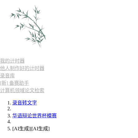
我的计时器
他人制作好的计时器
录音库
[新] 备赛助手
计算机领域论文检索
录音转文字
华语辩论世界杯模赛
[AI生成]|[AI生成]