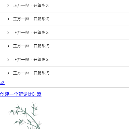
正方一辩 · 开篇陈词
正方一辩 · 开篇陈词
正方一辩 · 开篇陈词
正方一辩 · 开篇陈词
正方一辩 · 开篇陈词
正方一辩 · 开篇陈词
🎉
创建一个辩论计时器