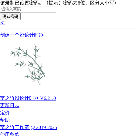
该录制已设置密码。（提示：密码为6位、区分大小写）
确认密码
🎉
创建一个辩论计时器
辩之竹辩论计时器 V6.21.0
更新日志
定价
帮助
辩之竹工作室 @ 2019-2025
使用条款