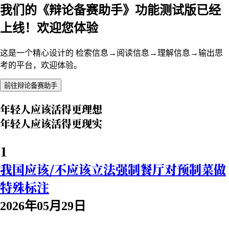
我们的《辩论备赛助手》功能测试版已经
上线！欢迎您体验
这是一个精心设计的 检索信息→阅读信息→理解信息→输出思
考的平台，欢迎体验。
前往辩论备赛助手
年轻人应该活得更理想
年轻人应该活得更现实
1
我国应该/不应该立法强制餐厅对预制菜做
特殊标注
2026年05月29日