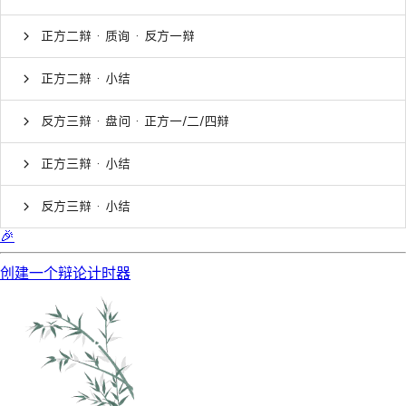
正方二辩 · 质询 · 反方一辩
正方二辩 · 小结
反方三辩 · 盘问 · 正方一/二/四辩
正方三辩 · 小结
反方三辩 · 小结
🎉
创建一个辩论计时器