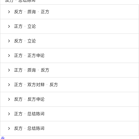
反方 · 总结陈词
反方 · 质询 · 正方
正方 · 立论
反方 · 立论
正方 · 正方申论
正方 · 质询 · 反方
正方 · 双方对辩 · 反方
反方 · 反方申论
正方 · 总结陈词
反方 · 总结陈词
🎉