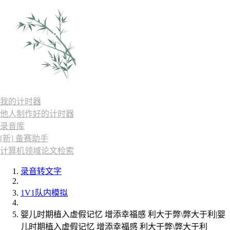
我的计时器
他人制作好的计时器
录音库
[新] 备赛助手
计算机领域论文检索
录音转文字
1V1队内模拟
婴儿时期植入虚假记忆 增添幸福感 利大于弊\弊大于利|婴
儿时期植入虚假记忆 增添幸福感 利大于弊\弊大于利