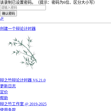
该录制已设置密码。（提示：密码为6位、区分大小写）
确认密码
🎉
创建一个辩论计时器
辩之竹辩论计时器 V6.21.0
更新日志
定价
帮助
辩之竹工作室 @ 2019-2025
使用条款