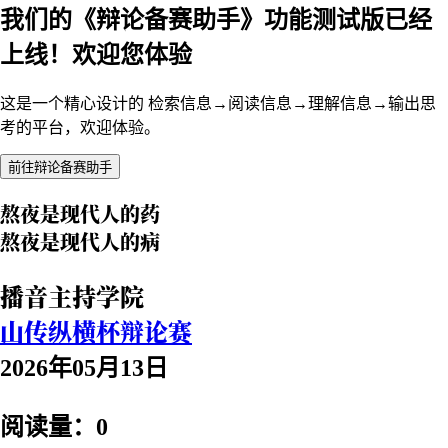
我们的《辩论备赛助手》功能测试版已经
上线！欢迎您体验
这是一个精心设计的 检索信息→阅读信息→理解信息→输出思
考的平台，欢迎体验。
前往辩论备赛助手
熬夜是现代人的药
熬夜是现代人的病
播音主持学院
山传纵横杯辩论赛
2026年05月13日
阅读量：0