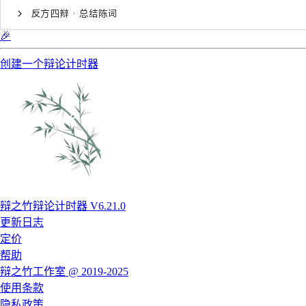
反方四辩 · 总结陈词
🎉
创建一个辩论计时器
辩之竹辩论计时器 V6.21.0
更新日志
定价
帮助
辩之竹工作室 @ 2019-2025
使用条款
隐私政策