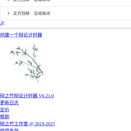
正方四辩 · 总结陈词
🎉
创建一个辩论计时器
辩之竹辩论计时器 V6.21.0
更新日志
定价
帮助
辩之竹工作室 @ 2019-2025
使用条款