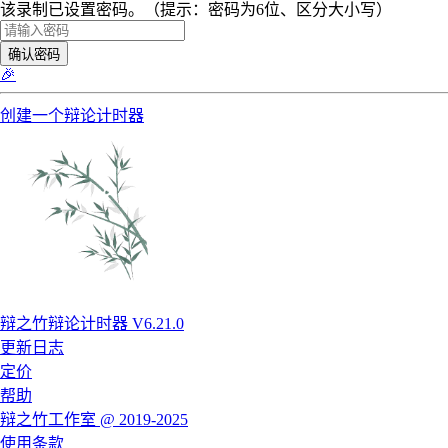
该录制已设置密码。（提示：密码为6位、区分大小写）
确认密码
🎉
创建一个辩论计时器
辩之竹辩论计时器 V6.21.0
更新日志
定价
帮助
辩之竹工作室 @ 2019-2025
使用条款