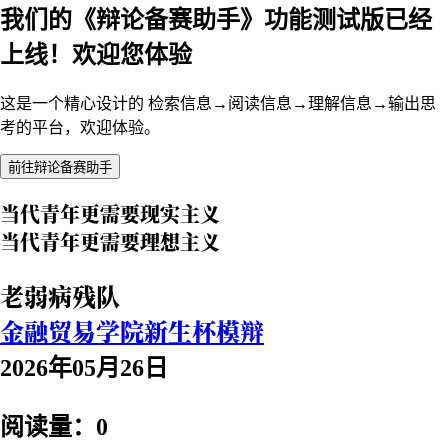
我们的《辩论备赛助手》功能测试版已经
上线！欢迎您体验
这是一个精心设计的 检索信息→阅读信息→理解信息→输出思
考的平台，欢迎体验。
前往辩论备赛助手
当代青年更需要现实主义
当代青年更需要理想主义
老弱病残队
金融贸易学院新生杯模辩
2026年05月26日
阅读量：0