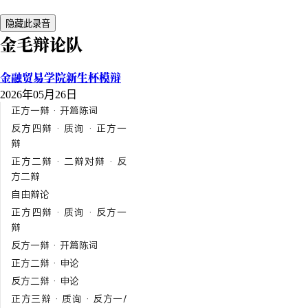
隐藏此录音
金毛辩论队
金融贸易学院新生杯模辩
2026年05月26日
正方一辩 · 开篇陈词
反方四辩 · 质询 · 正方一
辩
正方二辩 · 二辩对辩 · 反
方二辩
自由辩论
正方四辩 · 质询 · 反方一
辩
反方一辩 · 开篇陈词
正方二辩 · 申论
反方二辩 · 申论
正方三辩 · 质询 · 反方一/