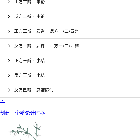
正方二辩 · 申论
反方二辩 · 申论
正方三辩 · 质询 · 反方一/二/四辩
反方三辩 · 质询 · 正方一/二/四辩
正方三辩 · 小结
反方三辩 · 小结
反方四辩 · 总结陈词
🎉
创建一个辩论计时器