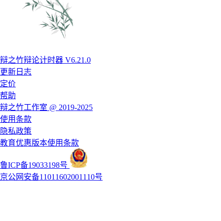
辩之竹辩论计时器 V6.21.0
更新日志
定价
帮助
辩之竹工作室 @ 2019-2025
使用条款
隐私政策
教育优惠版本使用条款
鲁ICP备19033198号
京公网安备11011602001110号