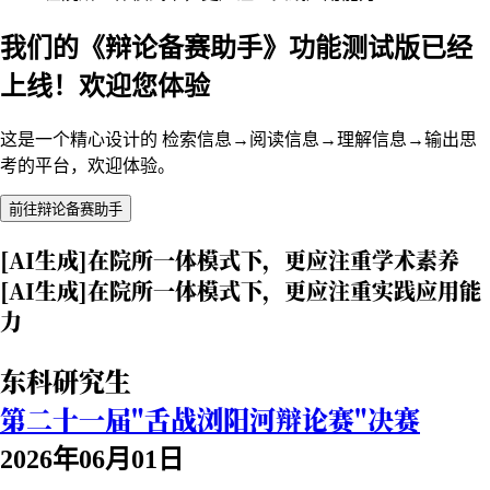
我们的《辩论备赛助手》功能测试版已经
上线！欢迎您体验
这是一个精心设计的 检索信息→阅读信息→理解信息→输出思
考的平台，欢迎体验。
前往辩论备赛助手
[AI生成]在院所一体模式下，更应注重学术素养
[AI生成]在院所一体模式下，更应注重实践应用能
力
东科研究生
第二十一届"舌战浏阳河辩论赛"决赛
2026年06月01日