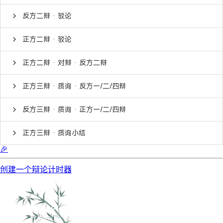
反方二辩 · 驳论
正方二辩 · 驳论
正方二辩 · 对辩 · 反方二辩
正方三辩 · 质询 · 反方一/二/四辩
反方三辩 · 质询 · 正方一/二/四辩
正方三辩 · 质询小结
🎉
创建一个辩论计时器