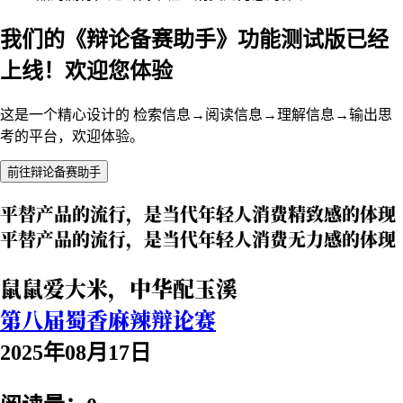
我们的《辩论备赛助手》功能测试版已经
上线！欢迎您体验
这是一个精心设计的 检索信息→阅读信息→理解信息→输出思
考的平台，欢迎体验。
前往辩论备赛助手
平替产品的流行，是当代年轻人消费精致感的体现
平替产品的流行，是当代年轻人消费无力感的体现
鼠鼠爱大米，中华配玉溪
第八届蜀香麻辣辩论赛
2025年08月17日