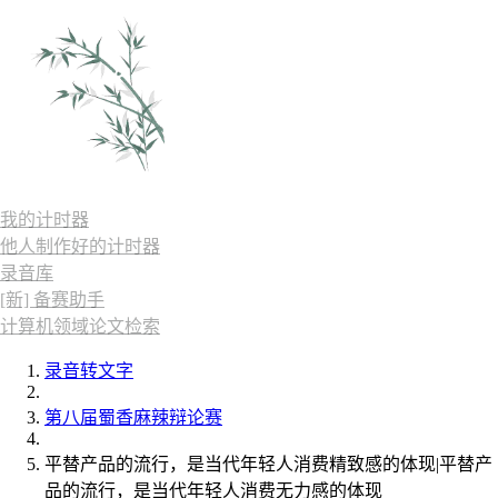
我的计时器
他人制作好的计时器
录音库
[新] 备赛助手
计算机领域论文检索
录音转文字
第八届蜀香麻辣辩论赛
平替产品的流行，是当代年轻人消费精致感的体现|平替产
品的流行，是当代年轻人消费无力感的体现