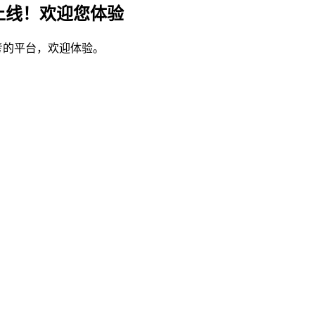
上线！欢迎您体验
考的平台，欢迎体验。