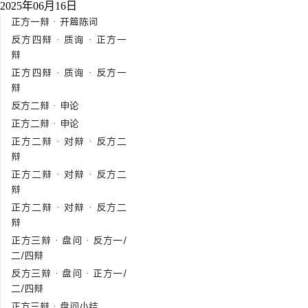
2025年06月16日
正方一辩 · 开篇陈词
反方四辩 · 质询 · 正方一
辩
正方四辩 · 质询 · 反方一
辩
反方二辩 · 申论
正方二辩 · 申论
正方二辩 · 对辩 · 反方二
辩
正方二辩 · 对辩 · 反方二
辩
正方二辩 · 对辩 · 反方二
辩
正方三辩 · 盘问 · 反方一/
二/四辩
反方三辩 · 盘问 · 正方一/
二/四辩
正方三辩 · 盘问小结