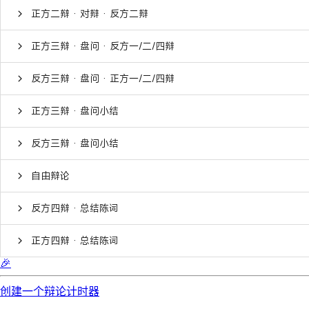
正方二辩 · 对辩 · 反方二辩
正方三辩 · 盘问 · 反方一/二/四辩
反方三辩 · 盘问 · 正方一/二/四辩
正方三辩 · 盘问小结
反方三辩 · 盘问小结
自由辩论
反方四辩 · 总结陈词
正方四辩 · 总结陈词
🎉
创建一个辩论计时器