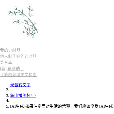
我的计时器
他人制作好的计时器
录音库
[新] 备赛助手
计算机领域论文检索
录音转文字
麓山拭剑杯5.0
[AI生成]如果注定面对生活的荒谬，我们应该享受|[AI