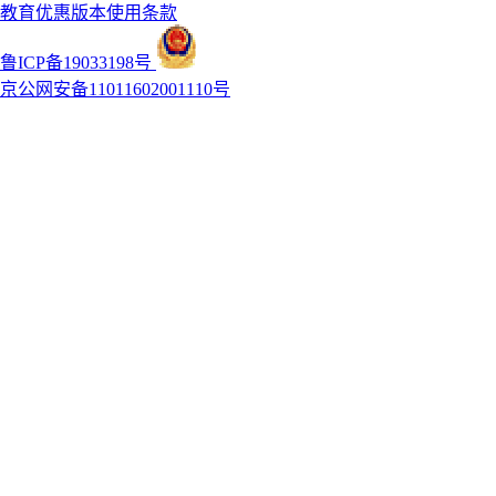
教育优惠版本使用条款
鲁ICP备19033198号
京公网安备11011602001110号