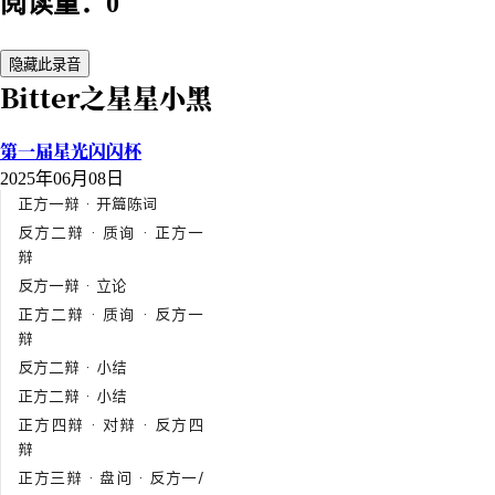
阅读量：0
隐藏此录音
Bitter之星星小黑
第一届星光闪闪杯
2025年06月08日
正方一辩 · 开篇陈词
反方二辩 · 质询 · 正方一
辩
反方一辩 · 立论
正方二辩 · 质询 · 反方一
辩
反方二辩 · 小结
正方二辩 · 小结
正方四辩 · 对辩 · 反方四
辩
正方三辩 · 盘问 · 反方一/