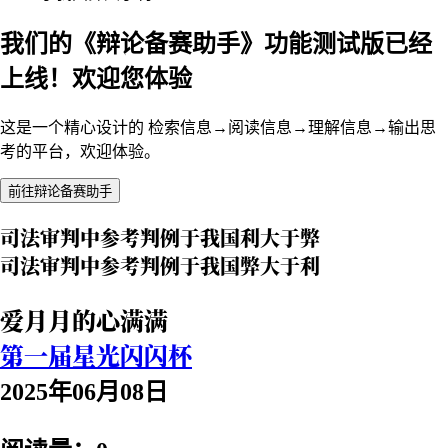
我们的《辩论备赛助手》功能测试版已经
上线！欢迎您体验
这是一个精心设计的 检索信息→阅读信息→理解信息→输出思
考的平台，欢迎体验。
前往辩论备赛助手
司法审判中参考判例于我国利大于弊
司法审判中参考判例于我国弊大于利
爱月月的心满满
第一届星光闪闪杯
2025年06月08日