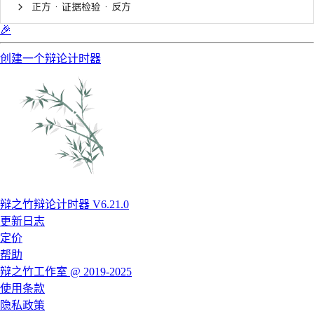
正方 · 证据检验 · 反方
🎉
创建一个辩论计时器
辩之竹辩论计时器 V6.21.0
更新日志
定价
帮助
辩之竹工作室 @ 2019-2025
使用条款
隐私政策