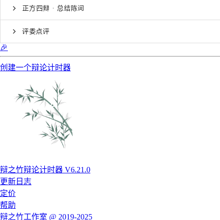
正方四辩 · 总结陈词
评委点评
🎉
创建一个辩论计时器
辩之竹辩论计时器 V6.21.0
更新日志
定价
帮助
辩之竹工作室 @ 2019-2025