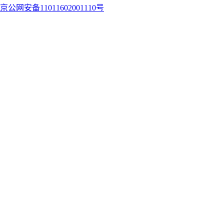
京公网安备11011602001110号