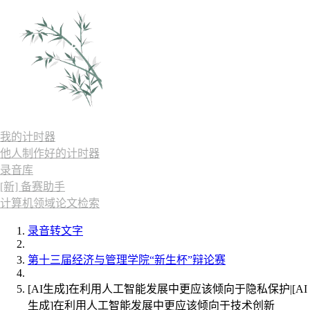
我的计时器
他人制作好的计时器
录音库
[新] 备赛助手
计算机领域论文检索
录音转文字
第十三届经济与管理学院“新生杯”辩论赛
[AI生成]在利用人工智能发展中更应该倾向于隐私保护|[AI
生成]在利用人工智能发展中更应该倾向于技术创新