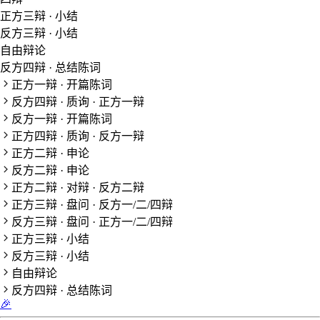
正方三辩 · 小结
反方三辩 · 小结
自由辩论
反方四辩 · 总结陈词
正方一辩 · 开篇陈词
反方四辩 · 质询 · 正方一辩
反方一辩 · 开篇陈词
正方四辩 · 质询 · 反方一辩
正方二辩 · 申论
反方二辩 · 申论
正方二辩 · 对辩 · 反方二辩
正方三辩 · 盘问 · 反方一/二/四辩
反方三辩 · 盘问 · 正方一/二/四辩
正方三辩 · 小结
反方三辩 · 小结
自由辩论
反方四辩 · 总结陈词
🎉