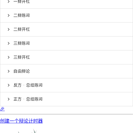
一辩开杠
二辩陈词
二辩开杠
三辩陈词
三辩开杠
自由辩论
反方 · 总结陈词
正方 · 总结陈词
🎉
创建一个辩论计时器