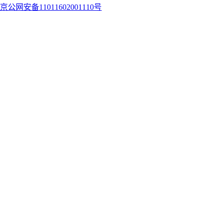
京公网安备11011602001110号