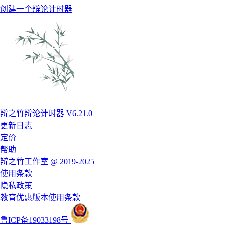
创建一个辩论计时器
辩之竹辩论计时器 V6.21.0
更新日志
定价
帮助
辩之竹工作室 @ 2019-2025
使用条款
隐私政策
教育优惠版本使用条款
鲁ICP备19033198号