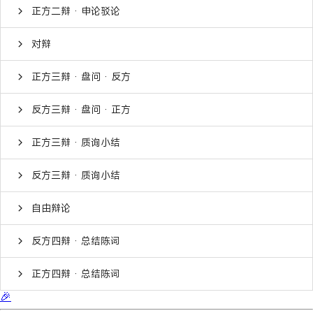
正方二辩 · 申论驳论
对辩
正方三辩 · 盘问 · 反方
反方三辩 · 盘问 · 正方
正方三辩 · 质询小结
反方三辩 · 质询小结
自由辩论
反方四辩 · 总结陈词
正方四辩 · 总结陈词
🎉