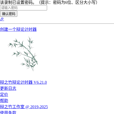
该录制已设置密码。（提示：密码为6位、区分大小写）
确认密码
🎉
创建一个辩论计时器
辩之竹辩论计时器 V6.21.0
更新日志
定价
帮助
辩之竹工作室 @ 2019-2025
使用条款