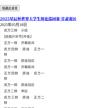
隐藏此录音
2025星辰杯世界大学生辩论巡回赛·甘肃赛区
2025年05月18日
反方三辩 · 小结
[纯图片环节]开场2
正方一辩 · 开篇陈词
反方四辩 · 质询 · 正方一
辩
正方一辩 · 质询回应
反方一辩 · 开篇陈词
正方四辩 · 质询 · 反方一
辩
反方一辩 · 质询回应
正方二辩 · 申论
反方三辩 · 质询 · 正方二
辩