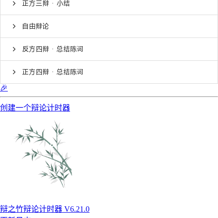
正方三辩 · 小结
自由辩论
反方四辩 · 总结陈词
正方四辩 · 总结陈词
🎉
创建一个辩论计时器
辩之竹辩论计时器 V6.21.0