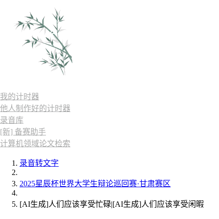
我的计时器
他人制作好的计时器
录音库
[新] 备赛助手
计算机领域论文检索
录音转文字
2025星辰杯世界大学生辩论巡回赛·甘肃赛区
[AI生成]人们应该享受忙碌|[AI生成]人们应该享受闲暇