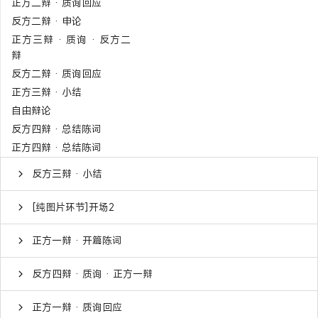
正方二辩 · 质询回应
反方二辩 · 申论
正方三辩 · 质询 · 反方二
辩
反方二辩 · 质询回应
正方三辩 · 小结
自由辩论
反方四辩 · 总结陈词
正方四辩 · 总结陈词
反方三辩 · 小结
[纯图片环节]开场2
正方一辩 · 开篇陈词
反方四辩 · 质询 · 正方一辩
正方一辩 · 质询回应