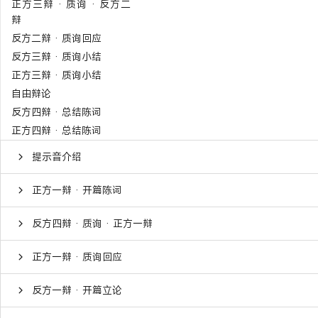
正方三辩 · 质询 · 反方二
辩
反方二辩 · 质询回应
反方三辩 · 质询小结
正方三辩 · 质询小结
自由辩论
反方四辩 · 总结陈词
正方四辩 · 总结陈词
提示音介绍
正方一辩 · 开篇陈词
反方四辩 · 质询 · 正方一辩
正方一辩 · 质询回应
反方一辩 · 开篇立论