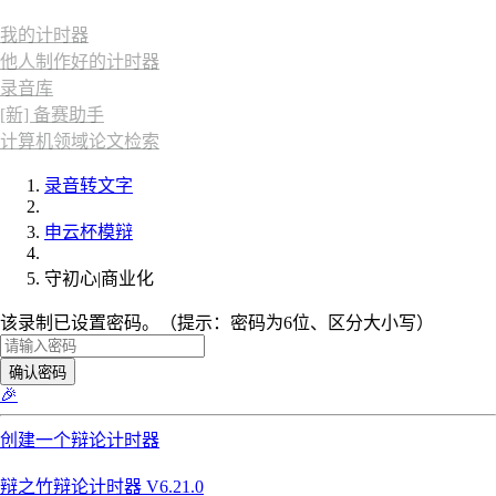
我的计时器
他人制作好的计时器
录音库
[新] 备赛助手
计算机领域论文检索
录音转文字
申云杯模辩
守初心|商业化
该录制已设置密码。（提示：密码为6位、区分大小写）
确认密码
🎉
创建一个辩论计时器
辩之竹辩论计时器 V6.21.0