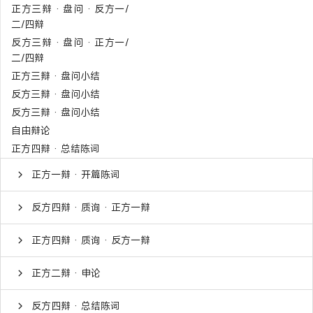
正方三辩 · 盘问 · 反方一/
二/四辩
反方三辩 · 盘问 · 正方一/
二/四辩
正方三辩 · 盘问小结
反方三辩 · 盘问小结
反方三辩 · 盘问小结
自由辩论
正方四辩 · 总结陈词
正方一辩 · 开篇陈词
反方四辩 · 质询 · 正方一辩
正方四辩 · 质询 · 反方一辩
正方二辩 · 申论
反方四辩 · 总结陈词