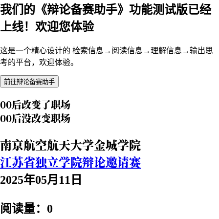
我们的《辩论备赛助手》功能测试版已经
上线！欢迎您体验
这是一个精心设计的 检索信息→阅读信息→理解信息→输出思
考的平台，欢迎体验。
前往辩论备赛助手
00后改变了职场
00后没改变职场
南京航空航天大学金城学院
江苏省独立学院辩论邀请赛
2025年05月11日
阅读量：0