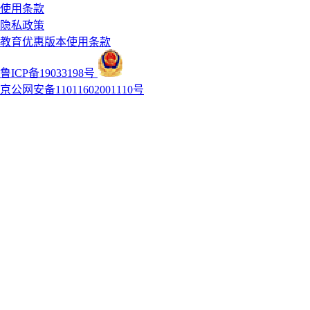
使用条款
隐私政策
教育优惠版本使用条款
鲁ICP备19033198号
京公网安备11011602001110号