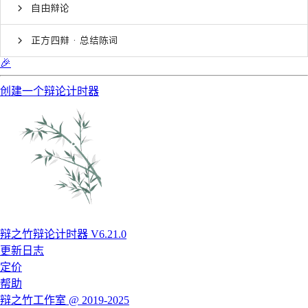
自由辩论
正方四辩 · 总结陈词
🎉
创建一个辩论计时器
辩之竹辩论计时器 V6.21.0
更新日志
定价
帮助
辩之竹工作室 @ 2019-2025