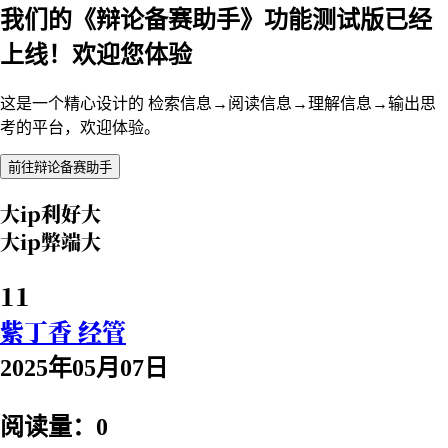
我们的《辩论备赛助手》功能测试版已经
上线！欢迎您体验
这是一个精心设计的 检索信息→阅读信息→理解信息→输出思
考的平台，欢迎体验。
前往辩论备赛助手
大ip利好大
大ip弊端大
11
紫丁香 经管
2025年05月07日
阅读量：0