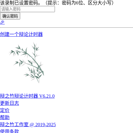
该录制已设置密码。（提示：密码为6位、区分大小写）
确认密码
🎉
创建一个辩论计时器
辩之竹辩论计时器 V6.21.0
更新日志
定价
帮助
辩之竹工作室 @ 2019-2025
使用条款